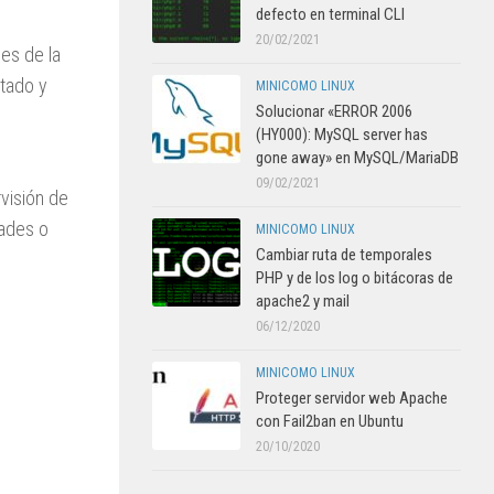
defecto en terminal CLI
20/02/2021
es de la
ntado y
MINICOMO LINUX
Solucionar «ERROR 2006
(HY000): MySQL server has
gone away» en MySQL/MariaDB
09/02/2021
visión de
dades o
MINICOMO LINUX
Cambiar ruta de temporales
PHP y de los log o bitácoras de
apache2 y mail
06/12/2020
MINICOMO LINUX
Proteger servidor web Apache
con Fail2ban en Ubuntu
20/10/2020