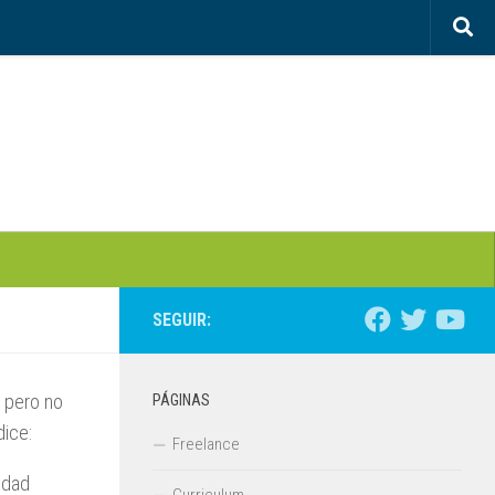
SEGUIR:
o pero no
PÁGINAS
dice:
Freelance
idad
Curriculum