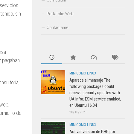
servicios
tenido, sin
Portafolio Web
Contactame
nsa
 y pagaban
MINICOMO LINUX
Aparece el mensaje The
nsultoría,
following packages could
receive security updates with
UA Infra: ESM service enabled,
 web,
en Ubuntu 16.04
omicilio del
28/10/2021
MINICOMO LINUX
Activar versión de PHP por