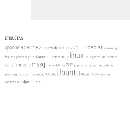
ETIQUETAS
apache2
debian
apache
bases de datos
Caché
bios
e-learning
linux
htaccess
fail2ban
goaccess
grub
laptops
liniux
Linux general
linux server
mysql
moodle
PHP
log
mail
network
Office
php-fpm
phpmyadmin
postgres
Ubuntu
postgresql
red
scorm
seguridad
SEO
sftp
Ubuntu 16.04
webalizer
wordpress
windows
WPS