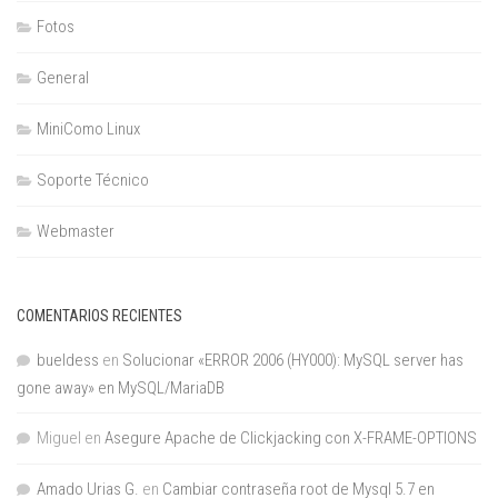
Fotos
General
MiniComo Linux
Soporte Técnico
Webmaster
COMENTARIOS RECIENTES
bueldess
en
Solucionar «ERROR 2006 (HY000): MySQL server has
gone away» en MySQL/MariaDB
Miguel
en
Asegure Apache de Clickjacking con X-FRAME-OPTIONS
Amado Urias G.
en
Cambiar contraseña root de Mysql 5.7 en