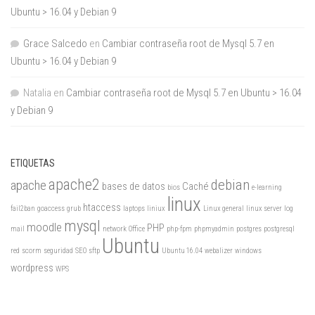
Ubuntu > 16.04 y Debian 9
Grace Salcedo
en
Cambiar contraseña root de Mysql 5.7 en
Ubuntu > 16.04 y Debian 9
Natalia
en
Cambiar contraseña root de Mysql 5.7 en Ubuntu > 16.04
y Debian 9
ETIQUETAS
apache2
debian
apache
bases de datos
Caché
bios
e-learning
linux
htaccess
fail2ban
goaccess
grub
laptops
liniux
Linux general
linux server
log
mysql
moodle
PHP
mail
network
Office
php-fpm
phpmyadmin
postgres
postgresql
Ubuntu
red
scorm
seguridad
SEO
sftp
Ubuntu 16.04
webalizer
windows
wordpress
WPS