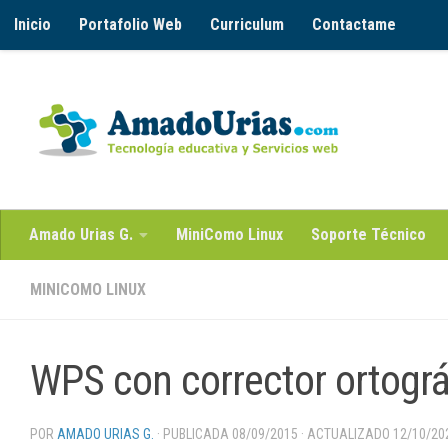
Inicio
Portafolio Web
Curriculum
Contactame
Saltar al contenido
Amado Urias G.
MiniComo Linux
Soporte Técnico
MINICOMO LINUX
WPS con corrector ortográf
POR
AMADO URIAS G.
· PUBLICADA
08/09/2015
· ACTUALIZADO
12/10/20