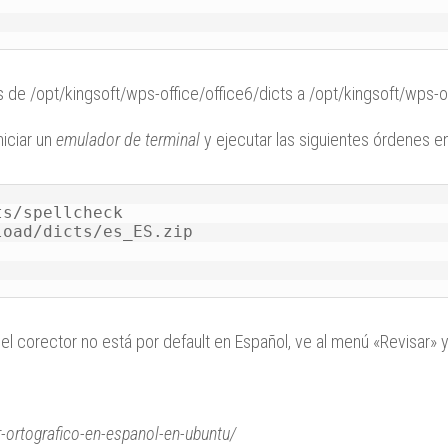
 de /opt/kingsoft/wps-office/office6/dicts a /opt/kingsoft/wps-of
niciar un
emulador de terminal
y ejecutar las siguientes órdenes e
s/spellcheck

oad/dicts/es_ES.zip

i el corector no está por default en Español, ve al menú «Revisar» y
-ortografico-en-espanol-en-ubuntu/