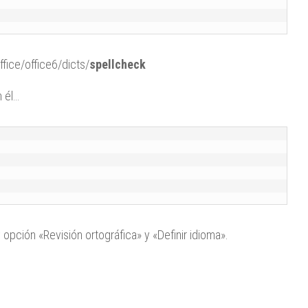
fice/office6/dicts/
spellcheck
n él…
 opción «Revisión ortográfica» y «Definir idioma».