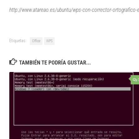
http://www.atareao.es/ubuntu/wps-con-corrector-ortografico-
Etiquetas:
Office
WPS
TAMBIÉN TE PODRÍA GUSTAR...