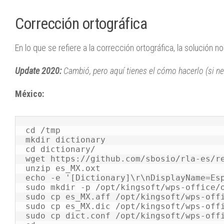
Corrección ortográfica
En lo que se refiere a la corrección ortográfica, la solució
Update 2020:
Cambió, pero aquí tienes el cómo hacerlo (si ne
México:
cd /tmp

mkdir dictionary

cd dictionary/

wget https://github.com/sbosio/rla-es/re
unzip es_MX.oxt

echo -e '[Dictionary]\r\nDisplayName=Esp
sudo mkdir -p /opt/kingsoft/wps-office/o
sudo cp es_MX.aff /opt/kingsoft/wps-offi
sudo cp es_MX.dic /opt/kingsoft/wps-offi
sudo cp dict.conf /opt/kingsoft/wps-offi