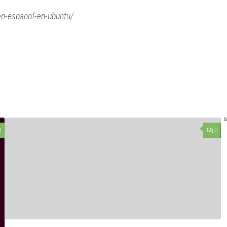
en-espanol-en-ubuntu/
0
0