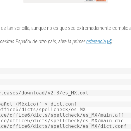
n no es tan sencilla, aunque no es que sea extremadamente complica
cesitas Español de otro país, abre la primer
referencia
):
leases/download/v2.3/es_MX.oxt

añol (México)' > dict.conf

ffice6/dicts/spellcheck/es_MX

ce/office6/dicts/spellcheck/es_MX/main.aff

ce/office6/dicts/spellcheck/es_MX/main.dic

ce/office6/dicts/spellcheck/es_MX/dict.conf
