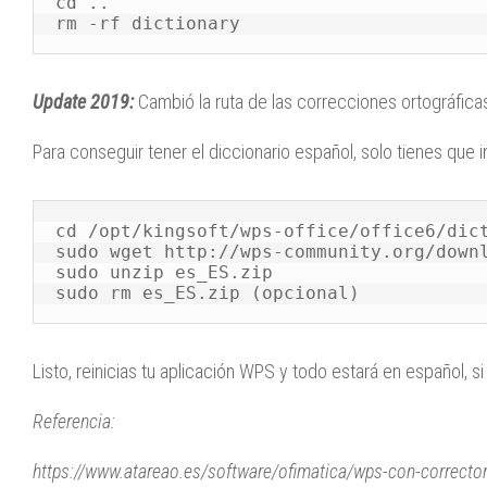
cd ..

rm -rf dictionary
Update 2019:
Cambió la ruta de las correcciones ortográficas
Para conseguir tener el diccionario español, solo tienes que i
cd /opt/kingsoft/wps-office/office6/dict
sudo wget http://wps-community.org/downl
sudo unzip es_ES.zip

sudo rm es_ES.zip (opcional)
Listo, reinicias tu aplicación WPS y todo estará en español, s
Referencia:
https://www.atareao.es/software/ofimatica/wps-con-corrector