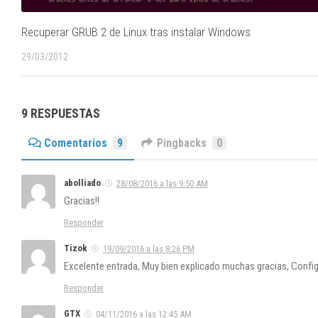
Recuperar GRUB 2 de Linux tras instalar Windows
29/03/2012
9 RESPUESTAS
Comentarios
9
Pingbacks
0
abolliado
28/08/2016 a las 9:50 AM
Gracias!!
Responder
Tizok
19/09/2016 a las 8:26 PM
Excelente entrada, Muy bien explicado muchas gracias, Confi
Responder
GTX
04/11/2016 a las 12:45 AM