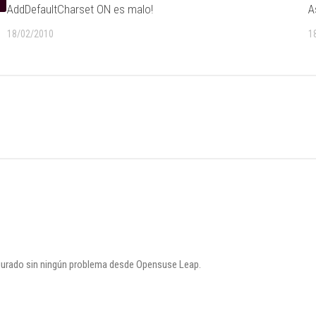
AddDefaultCharset ON es malo!
A
18/02/2010
1
gurado sin ningún problema desde Opensuse Leap.