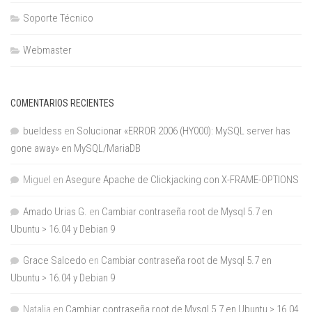
Soporte Técnico
Webmaster
COMENTARIOS RECIENTES
bueldess
en
Solucionar «ERROR 2006 (HY000): MySQL server has
gone away» en MySQL/MariaDB
Miguel
en
Asegure Apache de Clickjacking con X-FRAME-OPTIONS
Amado Urias G.
en
Cambiar contraseña root de Mysql 5.7 en
Ubuntu > 16.04 y Debian 9
Grace Salcedo
en
Cambiar contraseña root de Mysql 5.7 en
Ubuntu > 16.04 y Debian 9
Natalia
en
Cambiar contraseña root de Mysql 5.7 en Ubuntu > 16.04