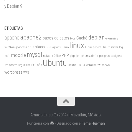
y Debian 9
ETIQUETAS
apache2
debian
apache
bases de datos
Caché
bios
e-learning
linux
htaccess
fail2ban
goaccess
grub
laptops
liniux
Linux general
linux server
log
mysql
moodle
PHP
mail
network
Office
php-fpm
phpmyadmin
postgres
postgresql
Ubuntu
red
scorm
seguridad
SEO
sftp
Ubuntu 16.04
webalizer
windows
wordpress
WPS
Amado Urias G (2014) | Mazatlán, México.
Funciona con
- Diseñado con el
Tema Hueman