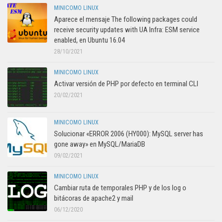
MINICOMO LINUX
Aparece el mensaje The following packages could
receive security updates with UA Infra: ESM service
enabled, en Ubuntu 16.04
28/10/2021
MINICOMO LINUX
Activar versión de PHP por defecto en terminal CLI
20/02/2021
MINICOMO LINUX
Solucionar «ERROR 2006 (HY000): MySQL server has
gone away» en MySQL/MariaDB
09/02/2021
MINICOMO LINUX
Cambiar ruta de temporales PHP y de los log o
bitácoras de apache2 y mail
06/12/2020