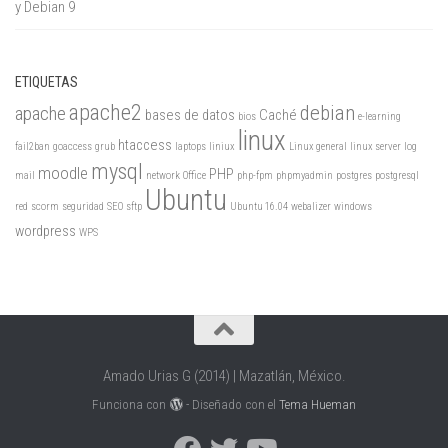
y Debian 9
ETIQUETAS
apache2
debian
apache
bases de datos
Caché
bios
e-learning
linux
htaccess
fail2ban
goaccess
grub
laptops
liniux
Linux general
linux server
log
mysql
moodle
PHP
mail
network
Office
php-fpm
phpmyadmin
postgres
postgresql
Ubuntu
red
scorm
seguridad
SEO
sftp
Ubuntu 16.04
webalizer
windows
wordpress
WPS
Amado Urias G (2014) | Mazatlán, México.
Funciona con
- Diseñado con el
Tema Hueman