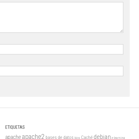
ETIQUETAS
apache2
debian
apache
bases de datos
Caché
bios
e-learning