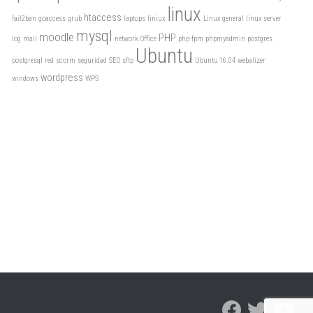
linux
htaccess
fail2ban
goaccess
grub
laptops
liniux
Linux general
linux server
mysql
moodle
PHP
log
mail
network
Office
php-fpm
phpmyadmin
postgres
Ubuntu
postgresql
red
scorm
seguridad
SEO
sftp
Ubuntu 16.04
webalizer
wordpress
windows
WPS