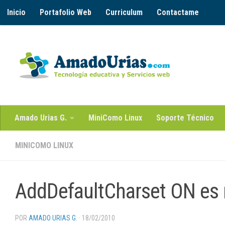
Inicio
Portafolio Web
Curriculum
Contactame
Saltar al contenido
Amado Urias G.
MiniComo Linux
Soporte Técnico
MINICOMO LINUX
AddDefaultCharset ON es 
POR
AMADO URIAS G.
·
18/02/2010