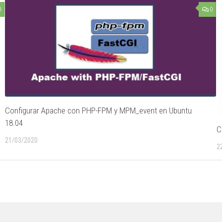
0
0
Configurar Apache con PHP-FPM y MPM_event en Ubuntu
18.04
C
21/03/2020
2