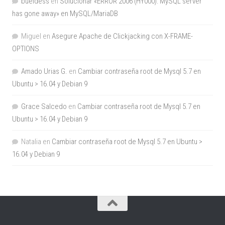
bueldess
en
Solucionar «ERROR 2006 (HY000): MySQL server
has gone away» en MySQL/MariaDB
Miguel
en
Asegure Apache de Clickjacking con X-FRAME-
OPTIONS
Amado Urias G.
en
Cambiar contraseña root de Mysql 5.7 en
Ubuntu > 16.04 y Debian 9
Grace Salcedo
en
Cambiar contraseña root de Mysql 5.7 en
Ubuntu > 16.04 y Debian 9
Natalia
en
Cambiar contraseña root de Mysql 5.7 en Ubuntu >
16.04 y Debian 9