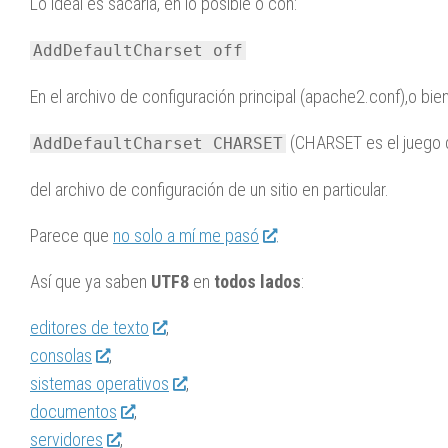
Lo ideal es sacarla, en lo posible o con:
AddDefaultCharset off
En el archivo de configuración principal (apache2.conf),o bie
(CHARSET es el juego 
AddDefaultCharset CHARSET
del archivo de configuración de un sitio en particular.
Parece que
no solo a mí me pasó
.
Así que ya saben
UTF8
en
todos lados
:
editores de texto
,
consolas
,
sistemas operativos
,
documentos
,
servidores
,