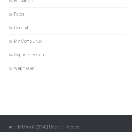
Educación
Fotos
General
MiniComo Linux
Soporte Técnico
Webmaster
Amado Urias G (2014) | Mazatlán, México.