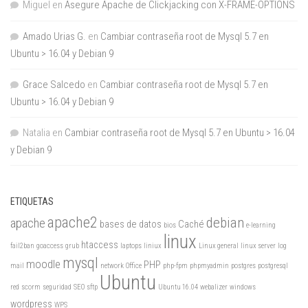
Miguel
en
Asegure Apache de Clickjacking con X-FRAME-OPTIONS
Amado Urias G.
en
Cambiar contraseña root de Mysql 5.7 en
Ubuntu > 16.04 y Debian 9
Grace Salcedo
en
Cambiar contraseña root de Mysql 5.7 en
Ubuntu > 16.04 y Debian 9
Natalia
en
Cambiar contraseña root de Mysql 5.7 en Ubuntu > 16.04
y Debian 9
ETIQUETAS
apache2
debian
apache
bases de datos
Caché
bios
e-learning
linux
htaccess
fail2ban
goaccess
grub
laptops
liniux
Linux general
linux server
log
mysql
moodle
PHP
mail
network
Office
php-fpm
phpmyadmin
postgres
postgresql
Ubuntu
red
scorm
seguridad
SEO
sftp
Ubuntu 16.04
webalizer
windows
wordpress
WPS