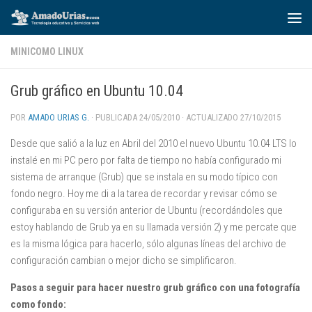
Saltar al contenido
MINICOMO LINUX
Grub gráfico en Ubuntu 10.04
POR
AMADO URIAS G.
· PUBLICADA
24/05/2010
· ACTUALIZADO
27/10/2015
Desde que salió a la luz en Abril del 2010 el nuevo Ubuntu 10.04 LTS lo
instalé en mi PC pero por falta de tiempo no había configurado mi
sistema de arranque (Grub) que se instala en su modo típico con
fondo negro. Hoy me di a la tarea de recordar y revisar cómo se
configuraba en su versión anterior de Ubuntu (recordándoles que
estoy hablando de Grub ya en su llamada versión 2) y me percate que
es la misma lógica para hacerlo, sólo algunas líneas del archivo de
configuración cambian o mejor dicho se simplificaron.
Pasos a seguir para hacer nuestro grub gráfico con una fotografía
como fondo: