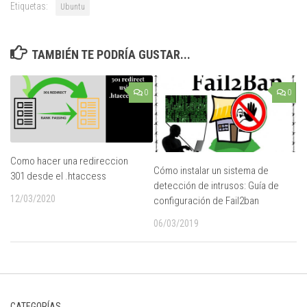
Etiquetas:
Ubuntu
TAMBIÉN TE PODRÍA GUSTAR...
0
0
Como hacer una redireccion
Cómo instalar un sistema de
301 desde el .htaccess
detección de intrusos: Guía de
12/03/2020
configuración de Fail2ban
06/03/2019
CATEGORÍAS